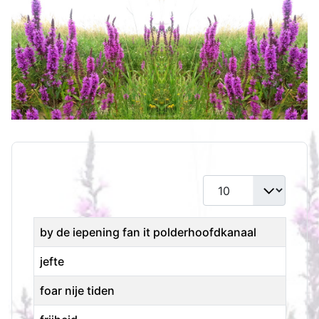
Toon #
Titel
by de iepening fan it polderhoofdkanaal
jefte
foar nije tiden