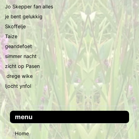
Jo Skepper fan alles
je bent gelukkig
Skoffelje
Taize
geandefoet
simmer nacht
zicht op Pasen
drege wike
ljocht ynfol
menu
Home