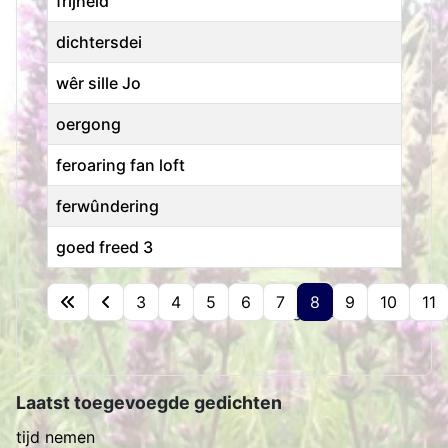
frijheid
dichtersdei
wêr sille Jo
oergong
feroaring fan loft
ferwûndering
goed freed 3
Artikelen
3
4
5
6
7
8
9
10
11
Pagina 8 van 15
Laatst toegevoegde gedichten
tijd nemen