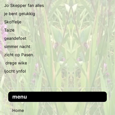
Jo Skepper fan alles
je bent gelukkig
Skoffelje
Taize
geandefoet
simmer nacht
zicht op Pasen
drege wike
ljocht ynfol
menu
Home