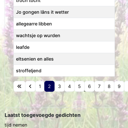
troch tocht
Jo gongen lâns it wetter
allegearre libben
wachtsje op wurden
leafde
eltsenien en alles
stroffeljend
Artikelen
1
2
3
4
5
6
7
8
9
Pagina 2 van 15
Laatst toegevoegde gedichten
tijd nemen