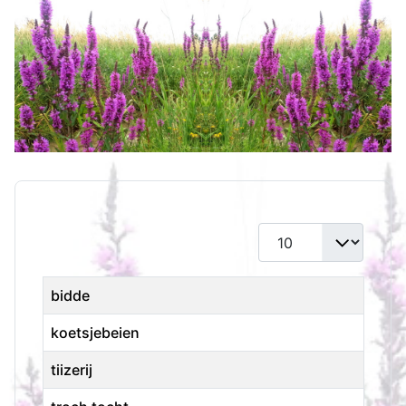
Toon #
Titel
bidde
koetsjebeien
tiizerij